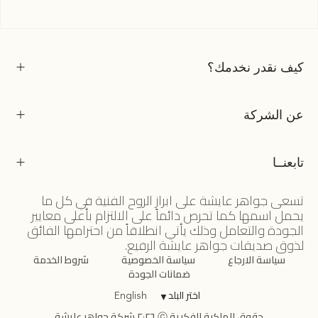
كيف نقدر نخدمك؟
عن الشركة
تابعنــا
تسعى جواهر عايشة على ابراز الروح الفنية في كل ما
يحمل اسمها كما تحرص دائماً على الالتزام بأعلى معايير
الجودة والتعامل وذلك يأتي انطلاقاً من احترامها الفائق
لذوق صديقات جواهر عايشة الرفيع.
سياسة الارجاع
سياسة الخصوصية
شروط الخدمة
ضمانات الجودة
اختر البلد
▼
English
حقوق الملكية الفكرية ⓒ ٢٠٢٦ شركة جواهر عايشة