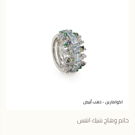
اكوامارين - ذهب أبيض
خاتم وِهاج شيك انتنس