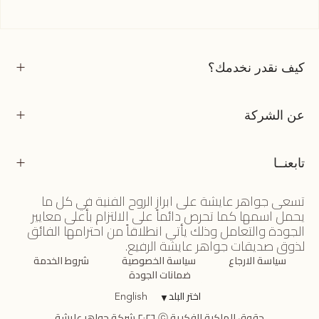
كيف نقدر نخدمك؟
عن الشركة
تابعنــا
تسعى جواهر عايشة على ابراز الروح الفنية في كل ما
يحمل اسمها كما تحرص دائماً على الالتزام بأعلى معايير
الجودة والتعامل وذلك يأتي انطلاقاً من احترامها الفائق
لذوق صديقات جواهر عايشة الرفيع.
سياسة الارجاع
سياسة الخصوصية
شروط الخدمة
ضمانات الجودة
اختر البلد
▼
English
حقوق الملكية الفكرية ⓒ ٢٠٢٦ شركة جواهر عايشة