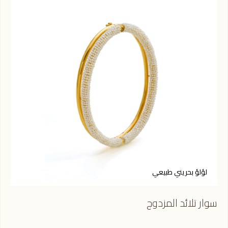
لؤلؤ بحريني طبيعي
ل
سوار تلائد المزدوج
حلق