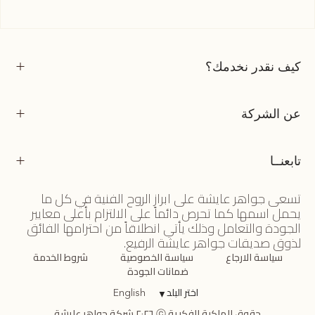
كيف نقدر نخدمك؟
عن الشركة
تابعنــا
تسعى جواهر عايشة على ابراز الروح الفنية في كل ما
يحمل اسمها كما تحرص دائماً على الالتزام بأعلى معايير
الجودة والتعامل وذلك يأتي انطلاقاً من احترامها الفائق
لذوق صديقات جواهر عايشة الرفيع.
سياسة الارجاع
سياسة الخصوصية
شروط الخدمة
ضمانات الجودة
اختر البلد
▼
English
حقوق الملكية الفكرية ⓒ ٢٠٢٦ شركة جواهر عايشة