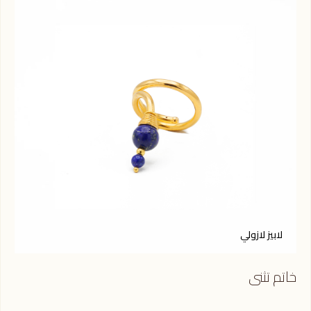
لابيز لازولي
ع
خاتم تثنى
خاتم