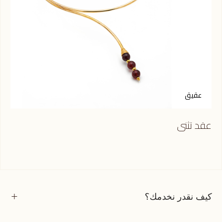
عقيق
أ
عقد تثنى
عقد
كيف نقدر نخدمك؟