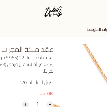
ات المتوسط
عقد ملكة المجرات 
ذهب أ
تقريبًا.
طول السلسلة: 20″
د.ب
880
+
-