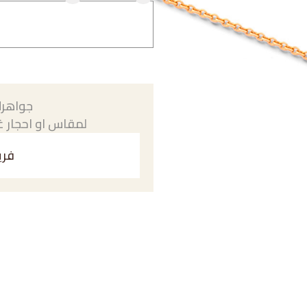
جواهرك
لمقاس او احجار غي
فري