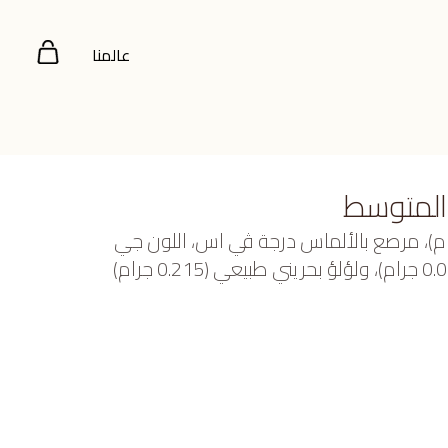
عالمنا
المتوسط
صفر عيار 22 (8.965 جرام)، مرصع بالألماس درجة ڤي اس، اللون جي
(0.48 قيراط)، سفاير وردي (0.083 جرام)، ولؤلؤ بحريني طبيعي (0.215 جرام)