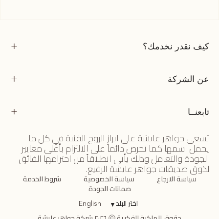
كيف نقدر نخدمك؟
عن الشركة
تابعنــا
تسعى جواهر عايشة على ابراز الروح الفنية في كل ما
يحمل اسمها كما تحرص دائماً على الالتزام بأعلى معايير
الجودة والتعامل وذلك يأتي انطلاقاً من احترامها الفائق
لذوق صديقات جواهر عايشة الرفيع.
سياسة الارجاع
سياسة الخصوصية
شروط الخدمة
ضمانات الجودة
اختر البلد
▼
English
حقوق الملكية الفكرية ⓒ ٢٠٢٦ شركة جواهر عايشة