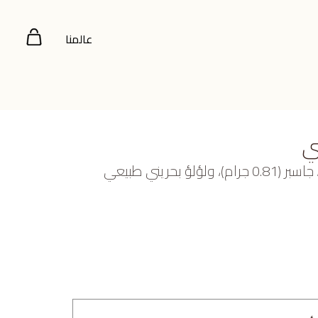
عالمنا
ي
ذهب أصفر عيار 22 (9.8 جرام)، جاسبر (0.81 جرام)، ولؤلؤ بحريني طبيعي