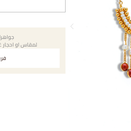
جواهرك
لمقاس او احجار غي
فري