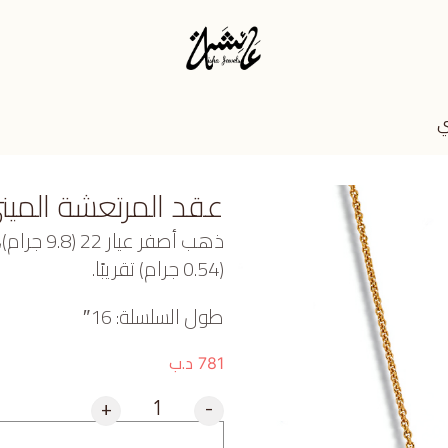
ي
عقد المرتعشة المين
(0.54 جرام) تقريبًا.
طول السلسلة: 16″
د.ب
781
+
-