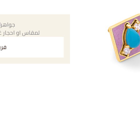
جواهرك
لمقاس او احجار غي
فري