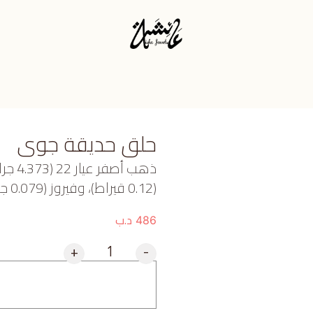
حلق حديقة جوى
ذهب أ
(0.12 قيراط)، وفيروز (0.079 جرام) تقريبًا.
د.ب
486
+
-