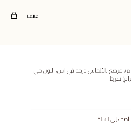
عالمنا
صفر عيار 22 (4.373 جرام)، مرصع بالألماس درجة ڤي اس، اللون جي
أضف إلى السلة