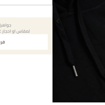
جواهرك
لمقاس او احجار غي
فري