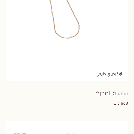
لؤلؤ بحريني طبيعي
سلسلة المجرة
د.ب
868