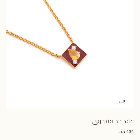
سترين
عقد حديقة جوى
د.ب
434