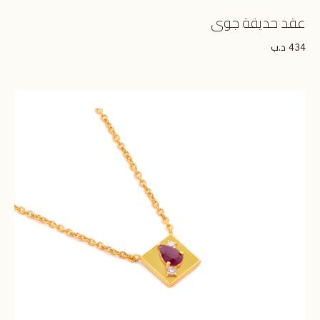
عقد حديقة جوى
د.ب
434