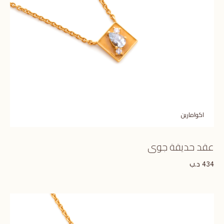
اكوامارين
عقد حديقة جوى
د.ب
434