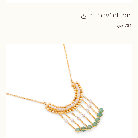
عقد المرتعشة الميني
د.ب
781