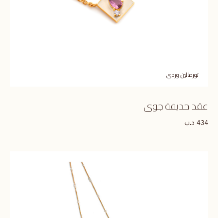
تورمالين وردي
عقد حديقة جوى
د.ب
434