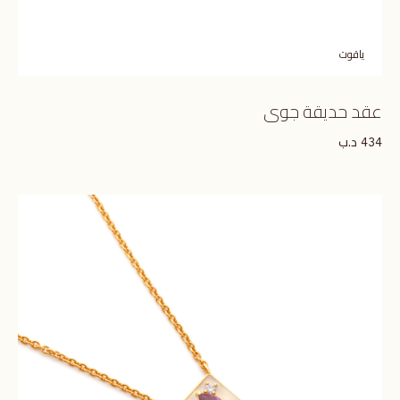
ياقوت
عقد حديقة جوى
د.ب
434