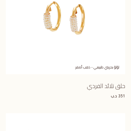
لؤلؤ بحريني طبيعي - ذهب أصفر
حلق تلائد الفردي
د.ب
351