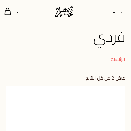
تصاميمنا
عالمنا
فردي
الرئيسية
عرض ⁦2⁩ من كل النتائج