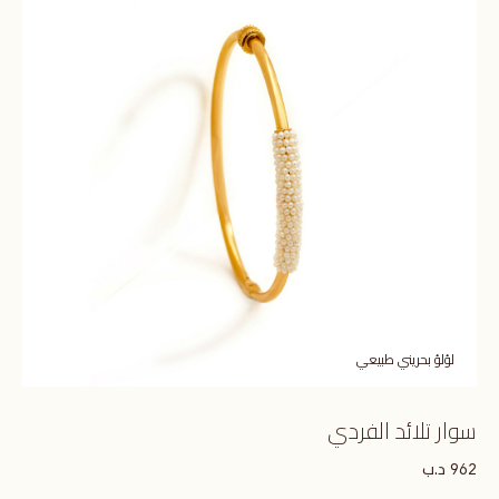
لؤلؤ بحريني طبيعي
سوار تلائد الفردي
د.ب
962