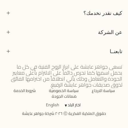
كيف نقدر نخدمك؟
عن الشركة
تابعنــا
تسعى جواهر عايشة على ابراز الروح الفنية في كل ما
يحمل اسمها كما تحرص دائماً على الالتزام بأعلى معايير
الجودة والتعامل وذلك يأتي انطلاقاً من احترامها الفائق
لذوق صديقات جواهر عايشة الرفيع.
سياسة الارجاع
سياسة الخصوصية
شروط الخدمة
ضمانات الجودة
اختر البلد
▼
English
حقوق الملكية الفكرية ⓒ ٢٠٢٦ شركة جواهر عايشة