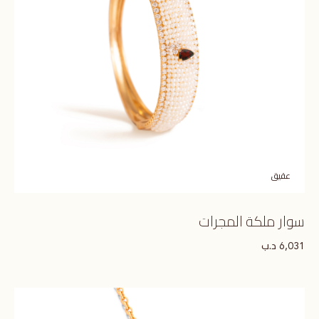
عقيق
سوار ملكة المجرات
د.ب
6,031