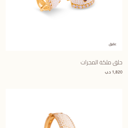
عقيق
حلق ملكة المجرات
د.ب
1,820