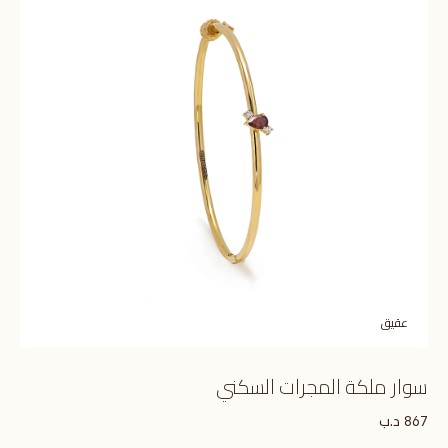
عقيق
سوار ملكة المجرات السكني
د.ب
867