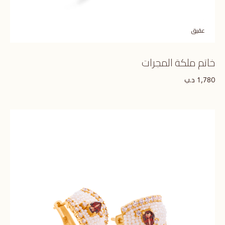
عقيق
خاتم ملكة المجرات
د.ب
1,780