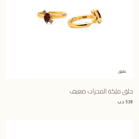
عقيق
حلق ملكة المجرات ضعيف
د.ب
538