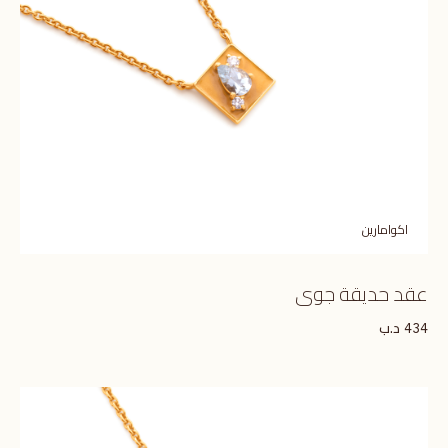
اكوامارين
عقد حديقة جوى
د.ب
434