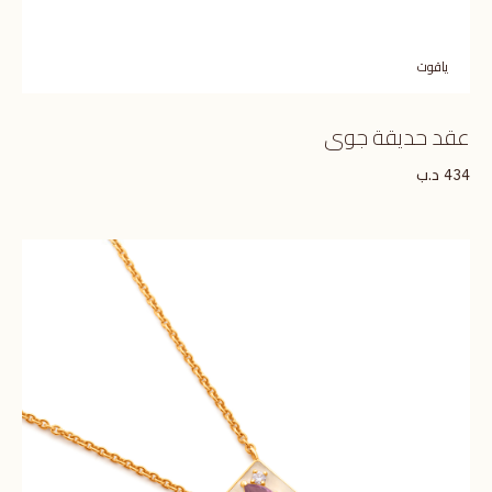
ياقوت
عقد حديقة جوى
د.ب
434