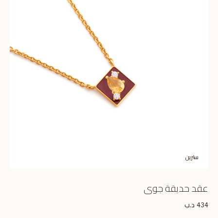
سترين
عقد حديقة جوى
د.ب
434