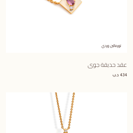
تورمالين وردي
عقد حديقة جوى
د.ب
434