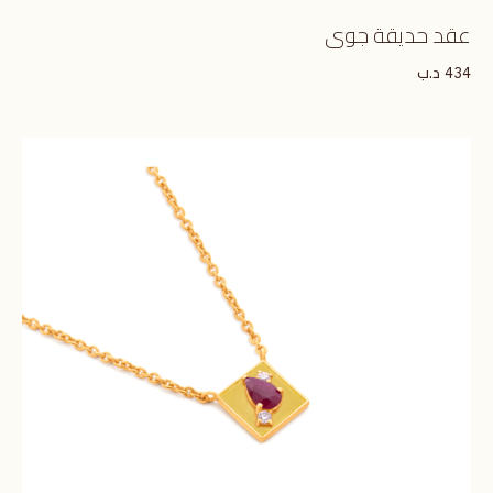
عقد حديقة جوى
د.ب
434