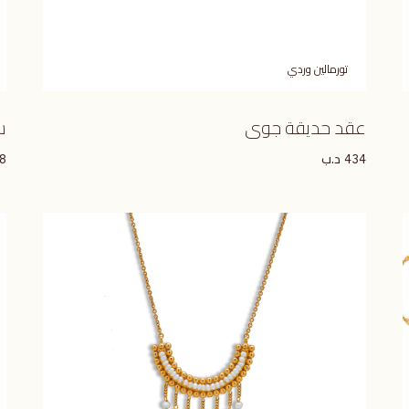
تورمالين وردي
عقد حديقة جوى
س
د.ب
8
434