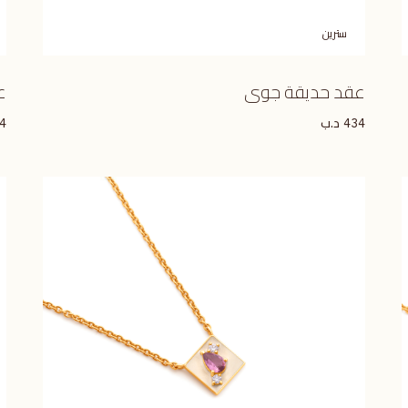
سترين
عقد حديقة جوى
ع
د.ب
4
434