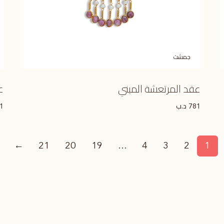
جمشت
عقد المرتعشة الميني
ع
د.ب
1
781
←
21
20
19
…
4
3
2
1