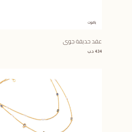
ياقوت
عقد حديقة جوى
د.ب
434