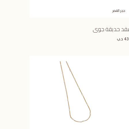
حجر القمر
قد حديقة جوى
د.ب
43