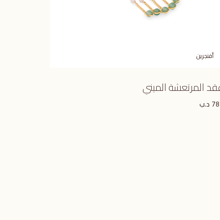
أفنجرين
قد المرتعشة الميني
د.ب
78