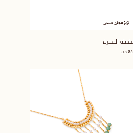
لؤلؤ بحريني طبيعي
لسلة المجرة
د.ب
86