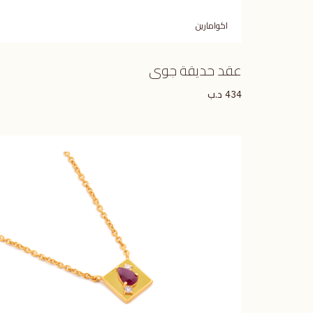
اكوامارين
عقد حديقة جوى
د.ب
434