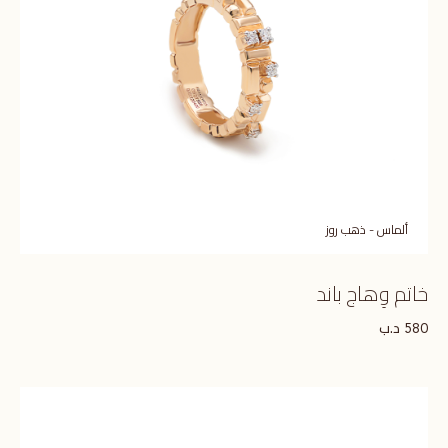
ألماس - ذهب روز
خاتم وِهاج باند
د.ب
580