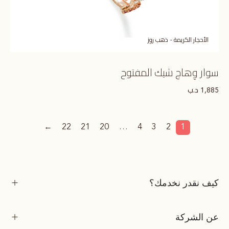
الأحجار الكريمة - ذهب روز
سوار وِهاج شيك المفتوح
د.ب
1,885
←
22
21
20
…
4
3
2
1
كيف نقدر نخدمك؟
عن الشركة