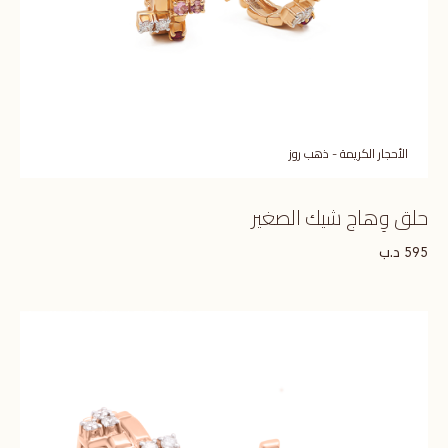
الأحجار الكريمة - ذهب روز
حلق وِهاج شيك الصغير
د.ب
595