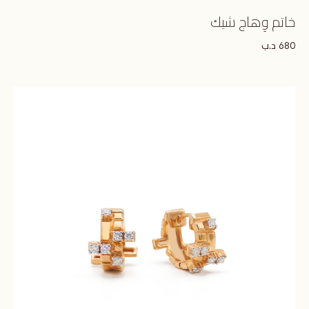
خاتم وِهاج شيك
د.ب
680