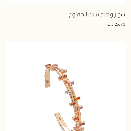
سوار وِهاج شيك المفتوح
د.ب
2,670