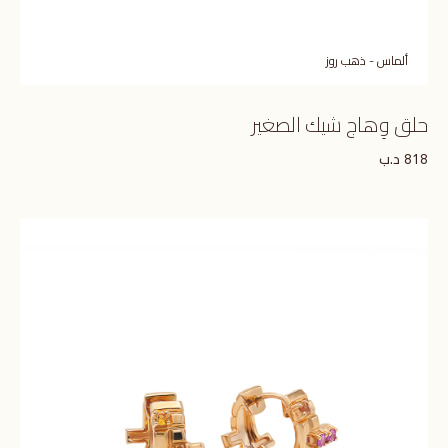
ألماس - ذهب روز
حلق وِهاج شيك الصغير
د.ب
818