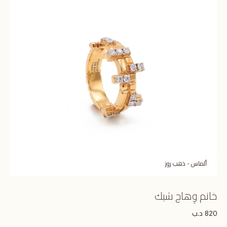
ألماس - ذهب روز
خاتم وِهاج شيك
د.ب
820