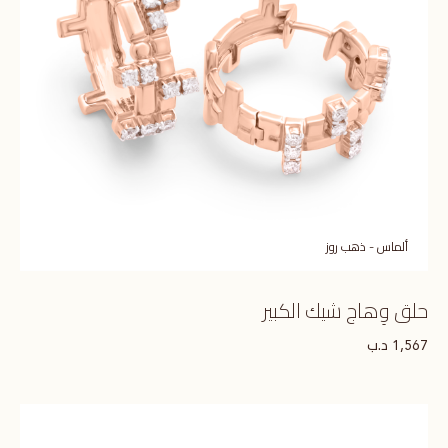
ألماس - ذهب روز
حلق وِهاج شيك الكبير
د.ب
1,567