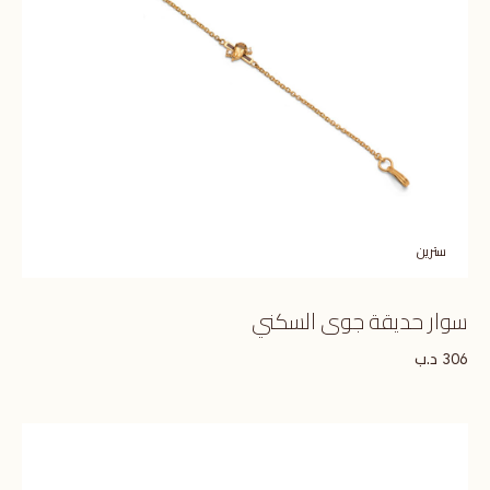
سترين
سوار حديقة جوى السكني
د.ب
306