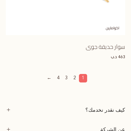
اكوامارين
سوار حديقة جوى
د.ب
463
←
4
3
2
1
كيف نقدر نخدمك؟
عن الشركة