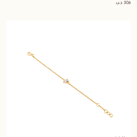
د.ب
306