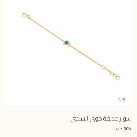
زمرد
سوار حديقة جوى السكني
د.ب
306