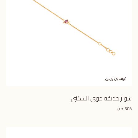
تورمالين وردي
سوار حديقة جوى السكني
د.ب
306