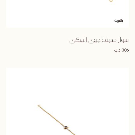
ياقوت
سوار حديقة جوى السكني
د.ب
306