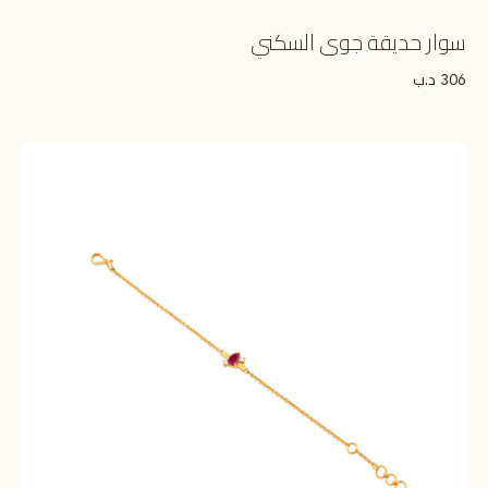
سوار حديقة جوى السكني
د.ب
306