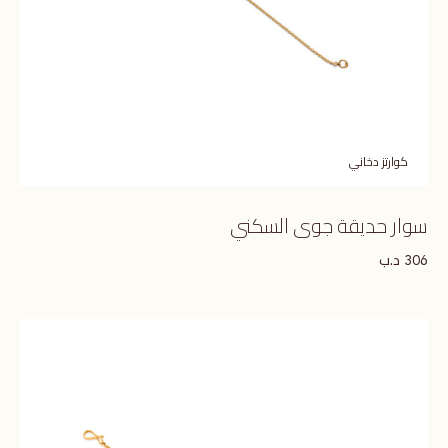
كوارتز دخاني
سوار حديقة جوى السكني
د.ب
306