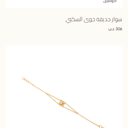
اكوامارين
سوار حديقة جوى السكني
د.ب
306