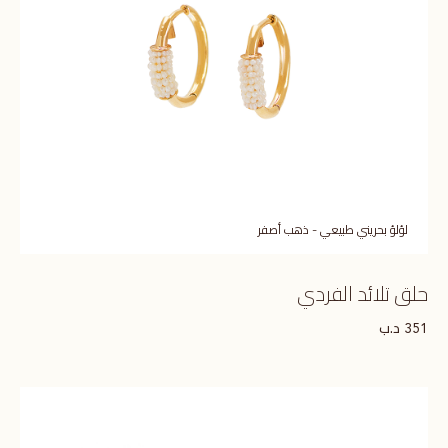
لؤلؤ بحريني طبيعي - ذهب أصفر
حلق تلائد الفردي
د.ب
351