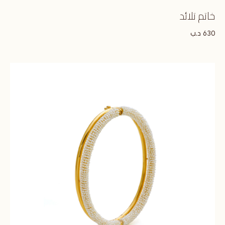
خاتم تلائد
د.ب
630