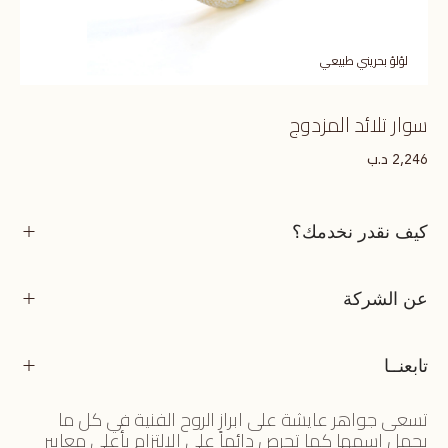
لؤلؤ بحريني طبيعي
سوار تلائد المزدوج
د.ب
2,246
كيف نقدر نخدمك؟
عن الشركة
تابعنــا
تسعى جواهر عايشة على ابراز الروح الفنية في كل ما
يحمل اسمها كما تحرص دائماً على الالتزام بأعلى معايير