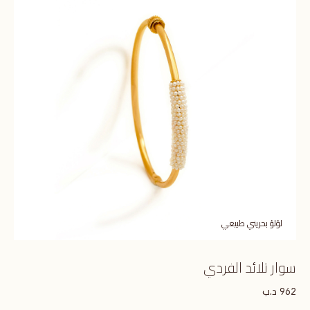
لؤلؤ بحريني طبيعي
سوار تلائد الفردي
د.ب
962