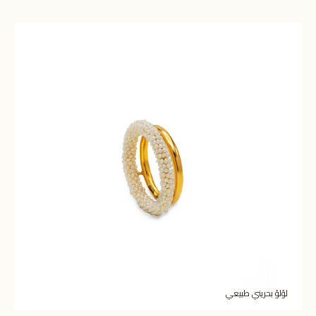
لؤلؤ بحريني طبيعي