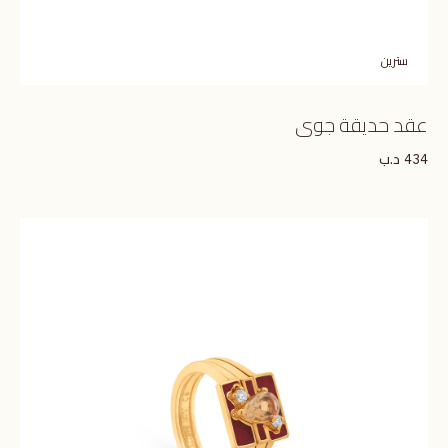
سترين
عقد حديقة جوى
د.ب
434