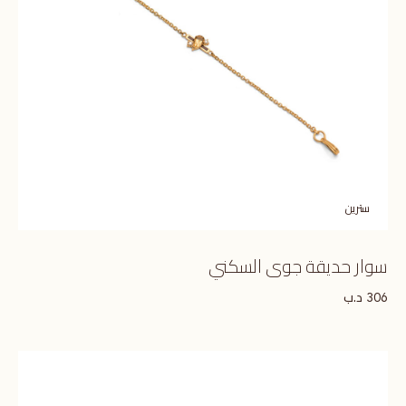
سترين
سوار حديقة جوى السكني
د.ب
306