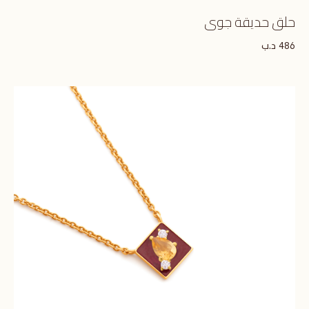
حلق حديقة جوى
د.ب
486