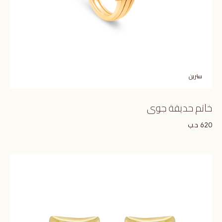
سترين
خاتم حديقة جوى
د.ب
620