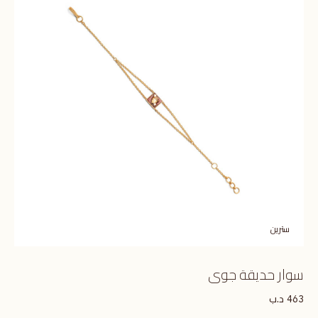
سترين
سوار حديقة جوى
د.ب
463