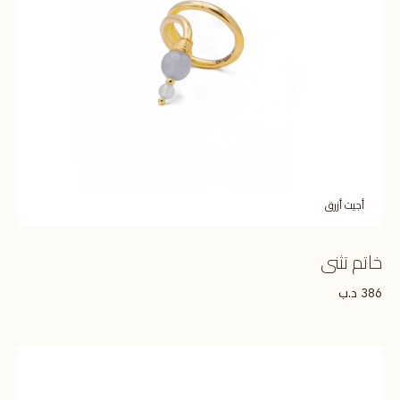
أجيت أزرق
خاتم تثنى
د.ب
386