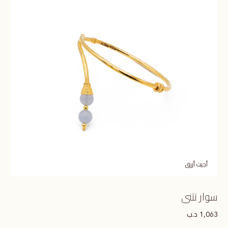
أجيت أزرق
سوار تثنى
د.ب
1,063