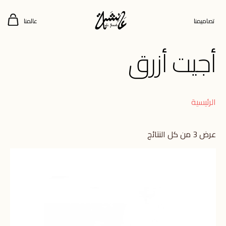
تصاميمنا
عالمنا
أجيت أزرق
الرئيسية
عرض ⁦3⁩ من كل النتائج