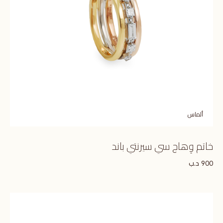
ألماس
خاتم وِهاج سي سيرنتي باند
د.ب
900