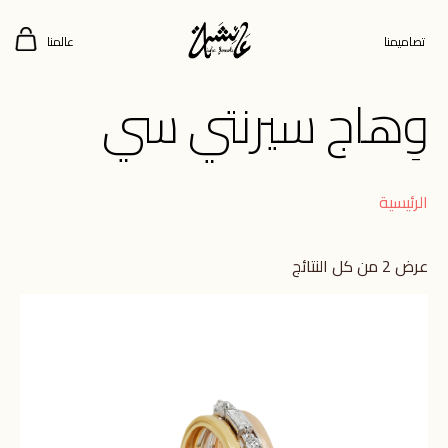
تصاميمنا
عالمنا
وِهاج سيرنتي سي
الرئيسية
عرض ⁦2⁩ من كل النتائج