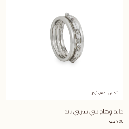
ألماس - ذهب أبيض
خاتم وِهاج سي سيرنتي باند
د.ب
900