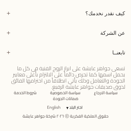
كيف نقدر نخدمك؟
عن الشركة
تابعنــا
تسعى جواهر عايشة على ابراز الروح الفنية في كل ما
يحمل اسمها كما تحرص دائماً على الالتزام بأعلى معايير
الجودة والتعامل وذلك يأتي انطلاقاً من احترامها الفائق
لذوق صديقات جواهر عايشة الرفيع.
سياسة الارجاع
سياسة الخصوصية
شروط الخدمة
ضمانات الجودة
اختر البلد
▼
English
حقوق الملكية الفكرية ⓒ ٢٠٢٦ شركة جواهر عايشة