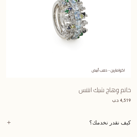
اكوامارين - ذهب أبيض
خاتم وِهاج شيك انتنس
د.ب
4,519
كيف نقدر نخدمك؟