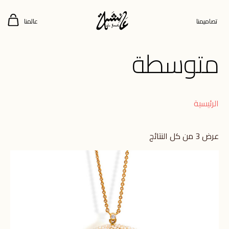
تصاميمنا
عالمنا
متوسطة
الرئيسية
عرض ⁦3⁩ من كل النتائج