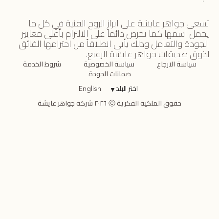
تسعى جواهر عايشة على ابراز الروح الفنية في كل ما
يحمل اسمها كما تحرص دائماً على الالتزام بأعلى معايير
الجودة والتعامل وذلك يأتي انطلاقاً من احترامها الفائق
لذوق صديقات جواهر عايشة الرفيع.
سياسة الارجاع
سياسة الخصوصية
شروط الخدمة
ضمانات الجودة
اختر البلد
▼
English
حقوق الملكية الفكرية ⓒ ٢٠٢٦ شركة جواهر عايشة