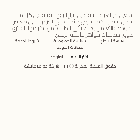
تسعى جواهر عايشة على ابراز الروح الفنية في كل ما
يحمل اسمها كما تحرص دائماً على الالتزام بأعلى معايير
الجودة والتعامل وذلك يأتي انطلاقاً من احترامها الفائق
لذوق صديقات جواهر عايشة الرفيع.
سياسة الارجاع
سياسة الخصوصية
شروط الخدمة
ضمانات الجودة
اختر البلد
▼
English
حقوق الملكية الفكرية ⓒ ٢٠٢٦ شركة جواهر عايشة