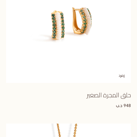
زمرد
حلق المجرة الصغير
د.ب
948