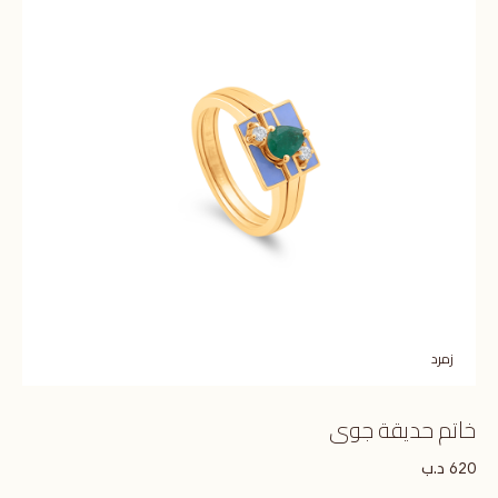
زمرد
خاتم حديقة جوى
د.ب
620