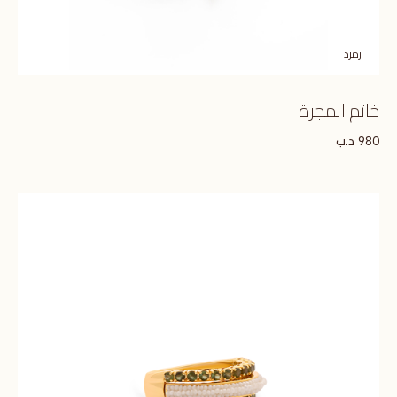
زمرد
خاتم المجرة
د.ب
980