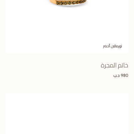
تورمالين أخضر
خاتم المجرة
د.ب
980