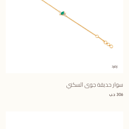
زمرد
سوار حديقة جوى السكني
د.ب
306